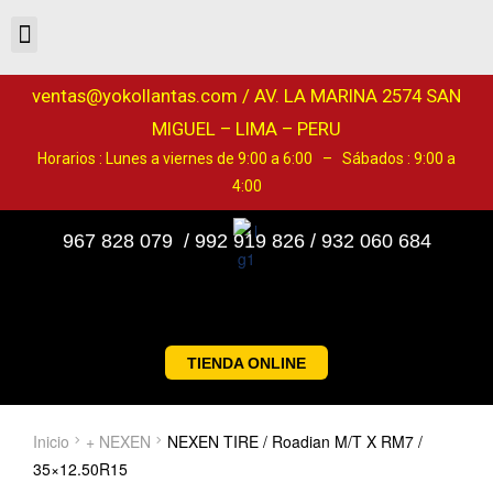
ventas@yokollantas.com / AV. LA MARINA 2574 SAN
MIGUEL – LIMA – PERU
Horarios : Lunes a viernes de 9:00 a 6:00 – Sábados : 9:00 a
4:00
967 828 079 / 992 919 826 / 932 060 684
TIENDA ONLINE
Inicio
+ NEXEN
NEXEN TIRE / Roadian M/T X RM7 /
35×12.50R15