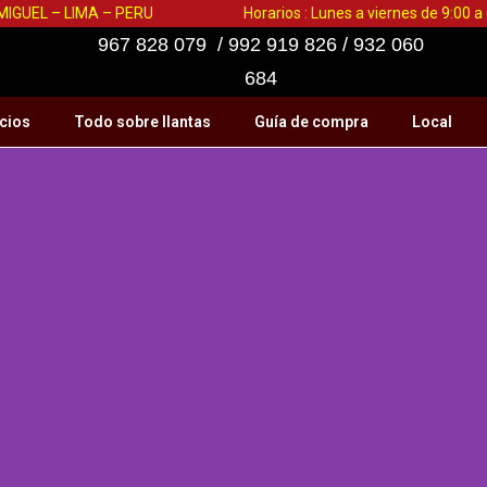
 MIGUEL – LIMA – PERU
Horarios : Lunes a viernes de 9:00 
967 828 079 / 992 919 826 / 932 060
684
cios
Todo sobre llantas
Guía de compra
Local