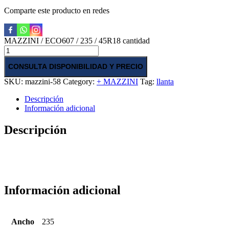
Comparte este producto en redes
MAZZINI / ECO607 / 235 / 45R18 cantidad
CONSULTA DISPONIBILIDAD Y PRECIO
SKU:
mazzini-58
Category:
+ MAZZINI
Tag:
llanta
Descripción
Información adicional
Descripción
Información adicional
Ancho
235