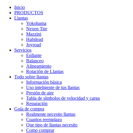
Inicio
PRODUCTOS
Llantas
Yokohama
Nexen Tire
Mazzini
Habilead
Joyroad
Servicios
Enllante
Balanceo
Alineamiento
Rotación de Llantas
Todo sobre llantas
Información básica
Uso inteligente de tus llantas
Presión de aire
Tabla de símbolos de velocidad y carga
Reparación
Guía de compra
Realmente necesito llantas
Cuantos reemplazo
Que tipo de llantas necesito
Como comprar