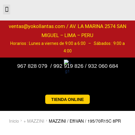
ventas@yokollantas.com / AV. LA MARINA 2574 SAN
MIGUEL – LIMA – PERU
Horarios : Lunes a viernes de 9:00 a 6:00 – Sábados : 9:00 a
4:00
967 828 079 / 992 919 826 / 932 060 684
TIENDA ONLINE
Inicio
+ MAZZINI
MAZZINI / EffiVAN / 195/70R15C 8PR