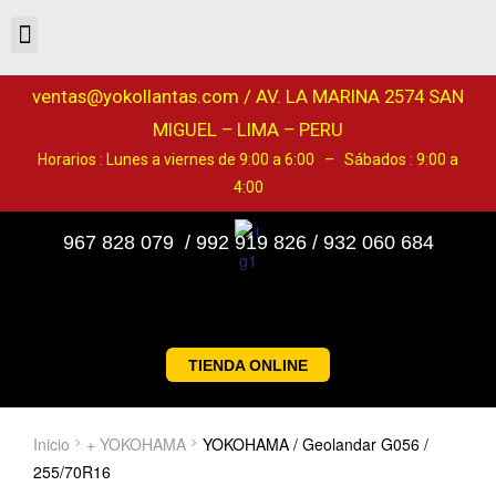
ventas@yokollantas.com / AV. LA MARINA 2574 SAN
MIGUEL – LIMA – PERU
Horarios : Lunes a viernes de 9:00 a 6:00 – Sábados : 9:00 a
4:00
967 828 079 / 992 919 826 / 932 060 684
TIENDA ONLINE
Inicio
+ YOKOHAMA
YOKOHAMA / Geolandar G056 /
255/70R16