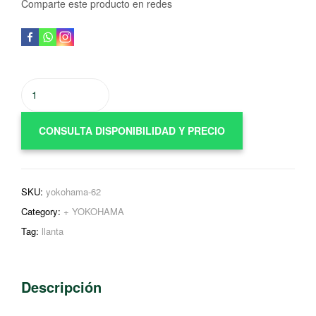
Comparte este producto en redes
YOKOHAMA
/
BleEarth-
CONSULTA DISPONIBILIDAD Y PRECIO
Van
RY55
/
235/65R16
SKU:
yokohama-62
cantidad
Category:
+ YOKOHAMA
Tag:
llanta
Descripción