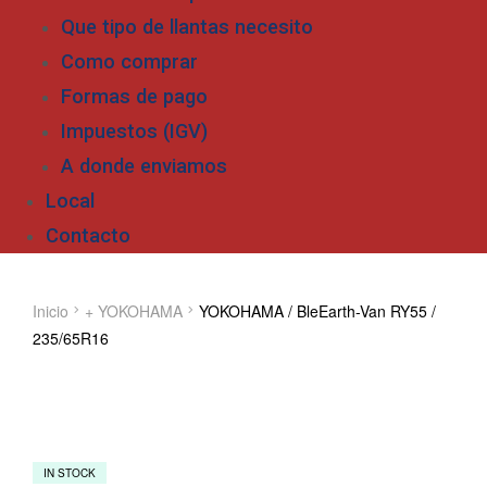
Que tipo de llantas necesito
Como comprar
Formas de pago
Impuestos (IGV)
A donde enviamos
Local
Contacto
Inicio
+ YOKOHAMA
YOKOHAMA / BleEarth-Van RY55 /
235/65R16
IN STOCK