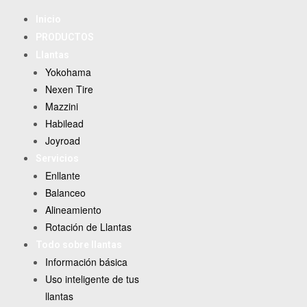
Inicio
PRODUCTOS
Llantas
Yokohama
Nexen Tire
Mazzini
Habilead
Joyroad
Servicios
Enllante
Balanceo
Alineamiento
Rotación de Llantas
Todo sobre llantas
Información básica
Uso inteligente de tus
llantas