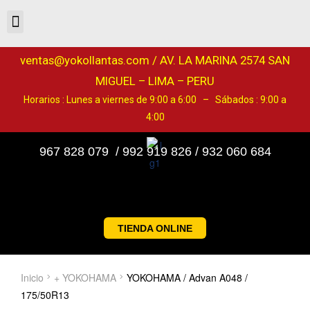
ventas@yokollantas.com / AV. LA MARINA 2574 SAN
MIGUEL – LIMA – PERU
Horarios : Lunes a viernes de 9:00 a 6:00 – Sábados : 9:00 a
4:00
967 828 079 / 992 919 826 / 932 060 684
TIENDA ONLINE
Inicio
+ YOKOHAMA
YOKOHAMA / Advan A048 /
175/50R13