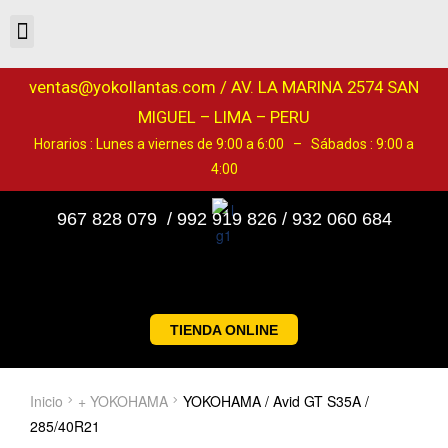
ventas@yokollantas.com / AV. LA MARINA 2574 SAN
MIGUEL – LIMA – PERU
Horarios : Lunes a viernes de 9:00 a 6:00 – Sábados : 9:00 a
4:00
967 828 079 / 992 919 826 / 932 060 684
TIENDA ONLINE
Inicio
+ YOKOHAMA
YOKOHAMA / Avid GT S35A /
285/40R21