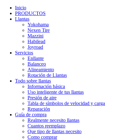
Inicio
PRODUCTOS
Llantas
Yokohama
Nexen Tire
Mazzini
Habilead
Joyroad
Servicios
Enllante
Balanceo
Alineamiento
Rotación de Llantas
Todo sobre llantas
Información básica
Uso inteligente de tus llantas
Presión de aire
Tabla de símbolos de velocidad y carga
Reparación
Guía de compra
Realmente necesito llantas
Cuantos reemplazo
Que tipo de llantas necesito
Como comprar