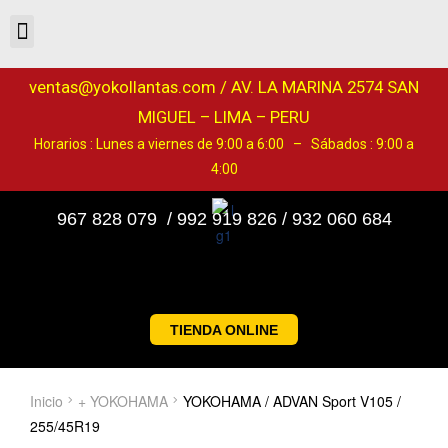
ventas@yokollantas.com / AV. LA MARINA 2574 SAN
MIGUEL – LIMA – PERU
Horarios : Lunes a viernes de 9:00 a 6:00 – Sábados : 9:00 a
4:00
967 828 079 / 992 919 826 / 932 060 684
TIENDA ONLINE
Inicio
+ YOKOHAMA
YOKOHAMA / ADVAN Sport V105 /
255/45R19