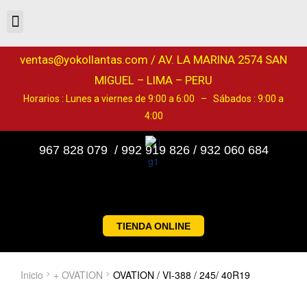
ventas@yokollantas.com / AV. LA MARINA 2574 SAN
MIGUEL – LIMA – PERU
Horarios : Lunes a viernes de 9:00 a 6:00 – Sábados : 9:00 a
4:00
967 828 079 / 992 919 826 / 932 060 684
TIENDA ONLINE
Inicio
+ OVATION
OVATION / VI-388 / 245/ 40R19