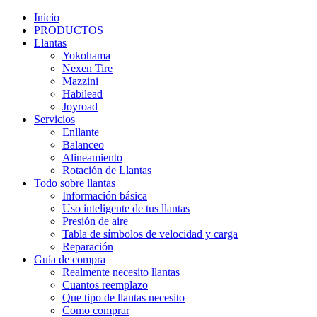
Inicio
PRODUCTOS
Llantas
Yokohama
Nexen Tire
Mazzini
Habilead
Joyroad
Servicios
Enllante
Balanceo
Alineamiento
Rotación de Llantas
Todo sobre llantas
Información básica
Uso inteligente de tus llantas
Presión de aire
Tabla de símbolos de velocidad y carga
Reparación
Guía de compra
Realmente necesito llantas
Cuantos reemplazo
Que tipo de llantas necesito
Como comprar