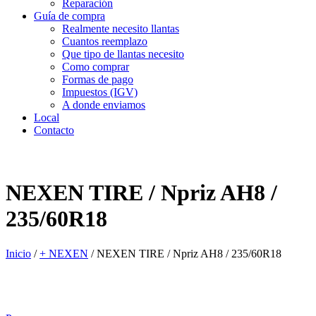
Reparación
Guía de compra
Realmente necesito llantas
Cuantos reemplazo
Que tipo de llantas necesito
Como comprar
Formas de pago
Impuestos (IGV)
A donde enviamos
Local
Contacto
NEXEN TIRE / Npriz AH8 /
235/60R18
Inicio
/
+ NEXEN
/
NEXEN TIRE / Npriz AH8 / 235/60R18