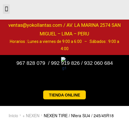
ventas@yokollantas.com / AV. LA MARINA 2574 SAN
MIGUEL – LIMA – PERU
Horarios : Lunes a viernes de 9:00 a 6:00 – Sábados : 9:00 a
4:00
967 828 079 / 992 919 826 / 932 060 684
TIENDA ONLINE
Inicio
+ NEXEN
NEXEN TIRE / Nfera SU4 / 245/45R18