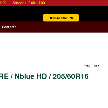
a 6:00 – Sábados : 9:00 a 4:00
TIENDA ONLINE
Contacto
.
PREV
NEXT
E / Nblue HD / 205/60R16
S/
S/
0.00
0.00