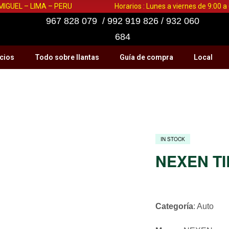
 MIGUEL – LIMA – PERU
Horarios : Lunes a viernes de 9:00 
967 828 079 / 992 919 826 / 932 060
684
cios
Todo sobre llantas
Guía de compra
Local
IN STOCK
NEXEN TIR
Categoría
: Auto