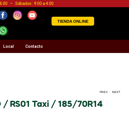
a 6:00 – Sábados : 9:00 a 4:00
TIENDA ONLINE
Local
Contacto
.
PREV
NEXT
/ RS01 Taxi / 185/70R14
S/
S/
0.00
0.00