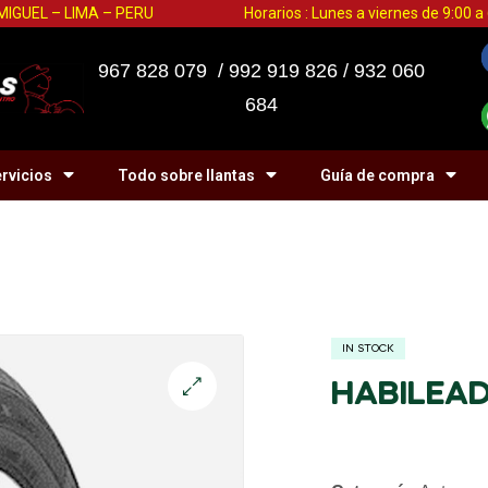
 MIGUEL – LIMA – PERU
Horarios : Lunes a viernes de 9:00 
967 828 079 / 992 919 826 / 932 060
684
rvicios
Todo sobre llantas
Guía de compra
IN STOCK
HABILEAD 