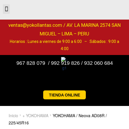
ventas@yokollantas.com / AV. LA MARINA 2574 SAN
MIGUEL – LIMA – PERU
Horarios : Lunes a viernes de 9:00 a 6:00 – Sábados : 9:00 a
4:00
967 828 079 / 992 919 826 / 932 060 684
TIENDA ONLINE
Inicio
+ YOKOHAMA
YOKOHAMA / Neova AD08R /
225/45R16