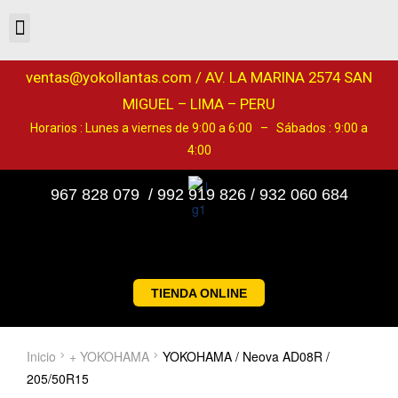
ventas@yokollantas.com / AV. LA MARINA 2574 SAN
MIGUEL – LIMA – PERU
Horarios : Lunes a viernes de 9:00 a 6:00 – Sábados : 9:00 a
4:00
967 828 079 / 992 919 826 / 932 060 684
TIENDA ONLINE
Inicio
+ YOKOHAMA
YOKOHAMA / Neova AD08R /
205/50R15