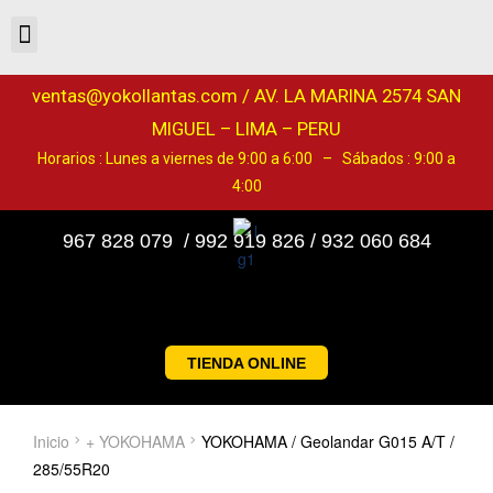
ventas@yokollantas.com / AV. LA MARINA 2574 SAN
MIGUEL – LIMA – PERU
Horarios : Lunes a viernes de 9:00 a 6:00 – Sábados : 9:00 a
4:00
967 828 079 / 992 919 826 / 932 060 684
TIENDA ONLINE
Inicio
+ YOKOHAMA
YOKOHAMA / Geolandar G015 A/T /
285/55R20