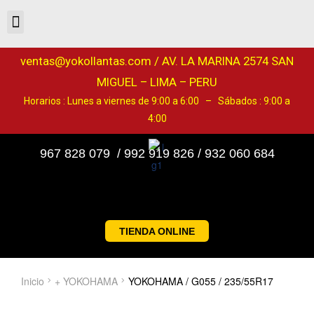
ventas@yokollantas.com / AV. LA MARINA 2574 SAN
MIGUEL – LIMA – PERU
Horarios : Lunes a viernes de 9:00 a 6:00 – Sábados : 9:00 a
4:00
967 828 079 / 992 919 826 / 932 060 684
TIENDA ONLINE
Inicio
+ YOKOHAMA
YOKOHAMA / G055 / 235/55R17