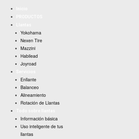
Inicio
PRODUCTOS
Llantas
Yokohama
Nexen Tire
Mazzini
Habilead
Joyroad
Servicios
Enllante
Balanceo
Alineamiento
Rotación de Llantas
Todo sobre llantas
Información básica
Uso inteligente de tus
llantas