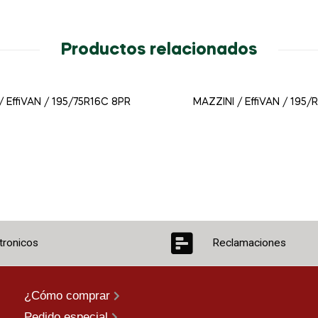
Productos relacionados
/ EffiVAN / 195/75R16C 8PR
MAZZINI / EffiVAN / 195/
tronicos
Reclamaciones
¿Cómo comprar
Pedido especial