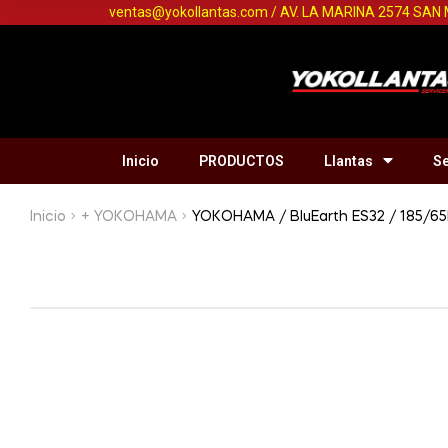
ventas@yokollantas.com / AV. LA MARINA 2574 SAN
Inicio
PRODUCTOS
Llantas
Se
Inicio
+ YOKOHAMA
YOKOHAMA / BluEarth ES32 / 185/65