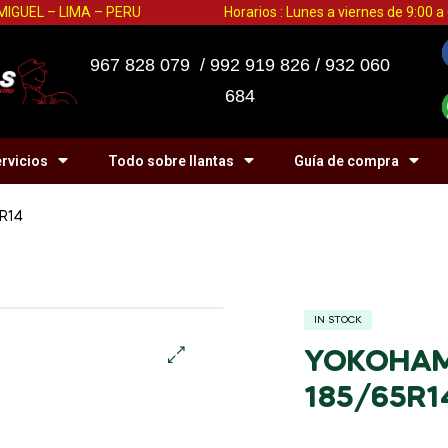
 MIGUEL – LIMA – PERU
Horarios : Lunes a viernes de 9:00 
967 828 079 / 992 919 826 / 932 060
684
rvicios
Todo sobre llantas
Guía de compra
R14
IN STOCK
YOKOHAMA
🔍
185/65R1