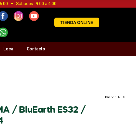
a 6:00 – Sábados : 9:00 a 4:00
TIENDA ONLINE
Local
Contacto
.
PREV
NEXT
 / BluEarth ES32 /
4
S/
S/
0.00
0.00