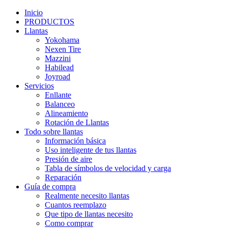
Inicio
PRODUCTOS
Llantas
Yokohama
Nexen Tire
Mazzini
Habilead
Joyroad
Servicios
Enllante
Balanceo
Alineamiento
Rotación de Llantas
Todo sobre llantas
Información básica
Uso inteligente de tus llantas
Presión de aire
Tabla de símbolos de velocidad y carga
Reparación
Guía de compra
Realmente necesito llantas
Cuantos reemplazo
Que tipo de llantas necesito
Como comprar