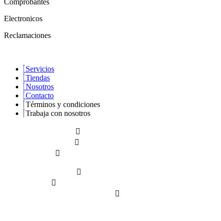
Comprobantes
Electronicos
Reclamaciones
Servicios
Tiendas
Nosotros
Contacto
Términos y condiciones
Trabaja con nosotros
¿Cómo comprar
Pedido especial
Liquidación
Formas de pago
Qué saber
Garantías y devoluciones
Copyright © 2026 Derechos Reservados –
Yokollantas.com