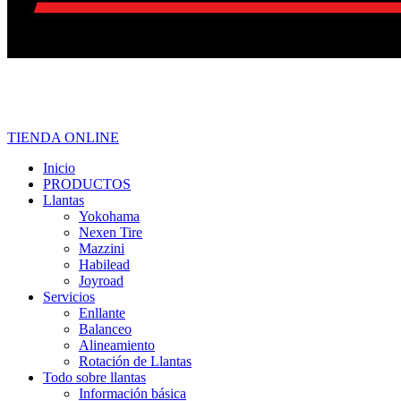
967 828 079 / 992 919 826 / 932 060 684
TIENDA ONLINE
Inicio
PRODUCTOS
Llantas
Yokohama
Nexen Tire
Mazzini
Habilead
Joyroad
Servicios
Enllante
Balanceo
Alineamiento
Rotación de Llantas
Todo sobre llantas
Información básica