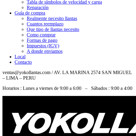
Tabla de símbolos de velocidad y carga
Reparación
Guía de compra
Realmente necesito llantas
Cuantos reemplazo
Que tipo de llantas necesito
Como comprar
Formas de pago
Impuestos (IGV)
A donde enviamos
Local
Contacto
ventas@yokollantas.com / AV. LA MARINA 2574 SAN MIGUEL
– LIMA – PERU
Horarios : Lunes a viernes de 9:00 a 6:00 – Sábados : 9:00 a 4:00