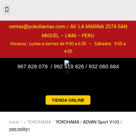
ventas@yokollantas.com / AV. LA MARINA 2574 SAN
MIGUEL – LIMA – PERU
Horarios : Lunes a viernes de 9:00 a 6:00 – Sábados : 9:00 a
4:00
967 828 079 / 992 919 826 / 932 060 684
TIENDA ONLINE
Inicio
+ YOKOHAMA
YOKOHAMA / ADVAN Sport V103 /
295/35R21