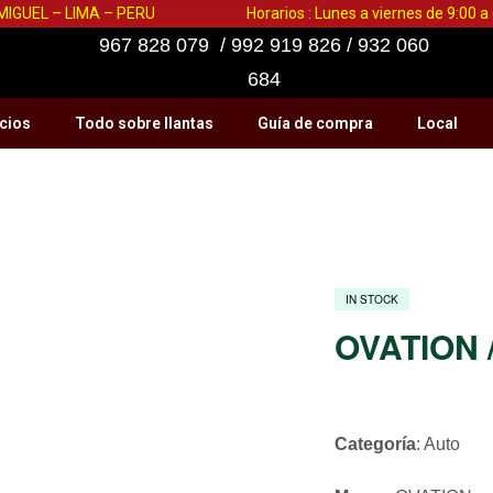
 MIGUEL – LIMA – PERU
Horarios : Lunes a viernes de 9:00 
967 828 079 / 992 919 826 / 932 060
684
cios
Todo sobre llantas
Guía de compra
Local
IN STOCK
OVATION /
Categoría
: Auto