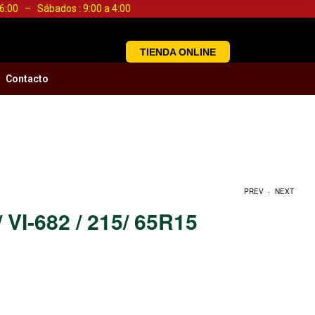
a 6:00 – Sábados : 9:00 a 4:00
TIENDA ONLINE
Contacto
.
PREV
NEXT
 VI-682 / 215/ 65R15
S/
S/
0.00
0.00