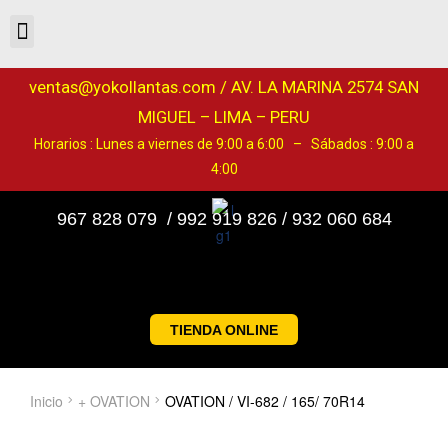
ventas@yokollantas.com / AV. LA MARINA 2574 SAN
MIGUEL – LIMA – PERU
Horarios : Lunes a viernes de 9:00 a 6:00 – Sábados : 9:00 a
4:00
967 828 079 / 992 919 826 / 932 060 684
TIENDA ONLINE
Inicio
+ OVATION
OVATION / VI-682 / 165/ 70R14