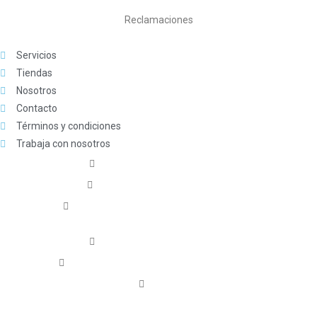
Reclamaciones
Servicios
Tiendas
Nosotros
Contacto
Términos y condiciones
Trabaja con nosotros
¿Cómo comprar
Pedido especial
Liquidación
Formas de pago
Qué saber
Garantías y devoluciones