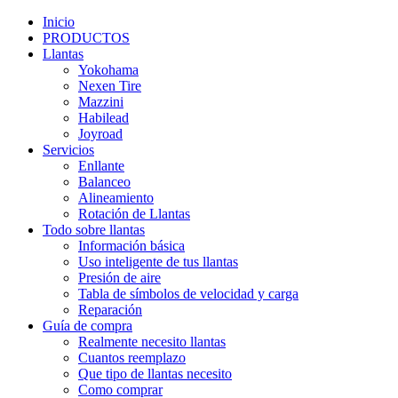
Inicio
PRODUCTOS
Llantas
Yokohama
Nexen Tire
Mazzini
Habilead
Joyroad
Servicios
Enllante
Balanceo
Alineamiento
Rotación de Llantas
Todo sobre llantas
Información básica
Uso inteligente de tus llantas
Presión de aire
Tabla de símbolos de velocidad y carga
Reparación
Guía de compra
Realmente necesito llantas
Cuantos reemplazo
Que tipo de llantas necesito
Como comprar