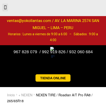
ventas@yokollantas.com / AV. LA MARINA 2574 SAN
MIGUEL – LIMA – PERU
Horarios : Lunes a viernes de 9:00 a 6:00 – Sábados : 9:00 a
4:00
967 828 079 / 992 919 826 / 932 060 684
TIENDA ONLINE
Inicio
+ NEXEN
NEXEN TIRE / Roadian A/T Pro RA8 /
265/65R18