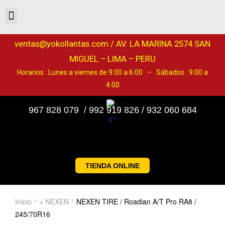
ventas@yokollantas.com / AV. LA MARINA 2574 SAN
MIGUEL – LIMA – PERU
Horarios : Lunes a viernes de 9:00 a 6:00 – Sábados : 9:00 a
4:00
967 828 079 / 992 919 826 / 932 060 684
TIENDA ONLINE
Inicio
+ NEXEN
NEXEN TIRE / Roadian A/T Pro RA8 /
245/70R16