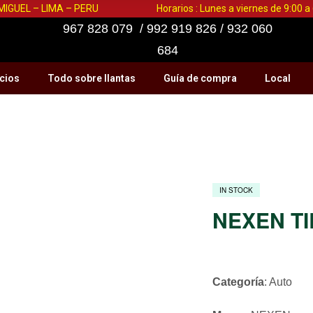
 MIGUEL – LIMA – PERU
Horarios : Lunes a viernes de 9:00 
967 828 079 / 992 919 826 / 932 060
684
cios
Todo sobre llantas
Guía de compra
Local
IN STOCK
NEXEN TIR
Categoría
: Auto