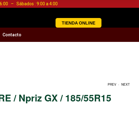
a 6:00 – Sábados : 9:00 a 4:00
TIENDA ONLINE
Contacto
.
PREV
NEXT
E / Npriz GX / 185/55R15
S/
S/
0.00
0.00