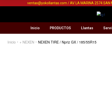
ventas@yokollantas.com / AV. LA MARINA 2574 SAN
Inicio
PRODUCTOS
Llantas
Servi
Inicio
+ NEXEN
NEXEN TIRE / Npriz GX / 185/55R15