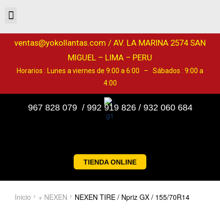
ventas@yokollantas.com / AV. LA MARINA 2574 SAN
MIGUEL – LIMA – PERU
Horarios : Lunes a viernes de 9:00 a 6:00 – Sábados : 9:00 a
4:00
967 828 079 / 992 919 826 / 932 060 684
TIENDA ONLINE
Inicio
+ NEXEN
NEXEN TIRE / Npriz GX / 155/70R14