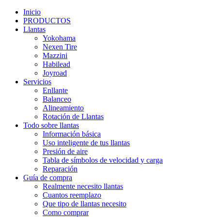
Inicio
PRODUCTOS
Llantas
Yokohama
Nexen Tire
Mazzini
Habilead
Joyroad
Servicios
Enllante
Balanceo
Alineamiento
Rotación de Llantas
Todo sobre llantas
Información básica
Uso inteligente de tus llantas
Presión de aire
Tabla de símbolos de velocidad y carga
Reparación
Guía de compra
Realmente necesito llantas
Cuantos reemplazo
Que tipo de llantas necesito
Como comprar