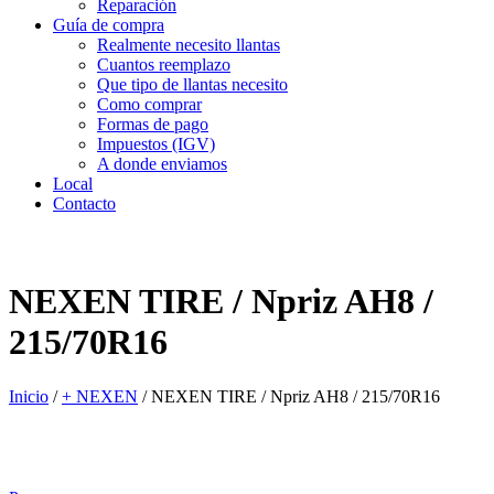
Reparación
Guía de compra
Realmente necesito llantas
Cuantos reemplazo
Que tipo de llantas necesito
Como comprar
Formas de pago
Impuestos (IGV)
A donde enviamos
Local
Contacto
NEXEN TIRE / Npriz AH8 /
215/70R16
Inicio
/
+ NEXEN
/
NEXEN TIRE / Npriz AH8 / 215/70R16