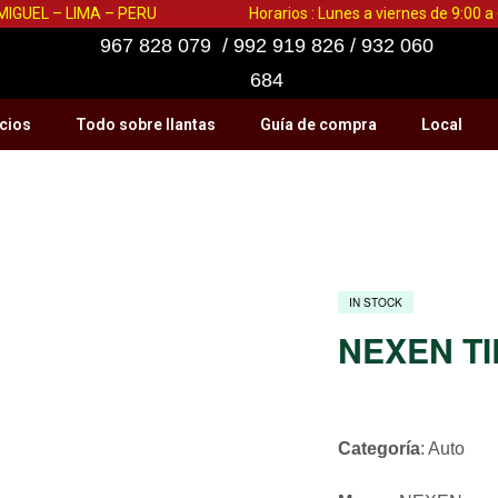
 MIGUEL – LIMA – PERU
Horarios : Lunes a viernes de 9:00 
967 828 079 / 992 919 826 / 932 060
684
cios
Todo sobre llantas
Guía de compra
Local
IN STOCK
NEXEN TIR
Categoría
: Auto