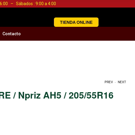
a 6:00 – Sábados : 9:00 a 4:00
TIENDA ONLINE
Contacto
.
PREV
NEXT
E / Npriz AH5 / 205/55R16
S/
S/
0.00
0.00