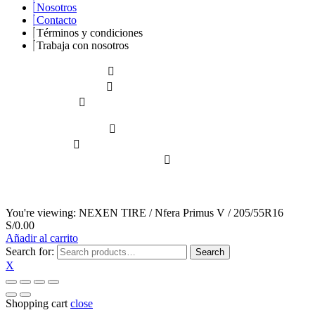
Nosotros
Contacto
Términos y condiciones
Trabaja con nosotros
¿Cómo comprar
Pedido especial
Liquidación
Formas de pago
Qué saber
Garantías y devoluciones
Copyright © 2026 Derechos Reservados –
Yokollantas.com
You're viewing:
NEXEN TIRE / Nfera Primus V / 205/55R16
S/
0.00
Añadir al carrito
Search for:
Search
X
Shopping cart
close