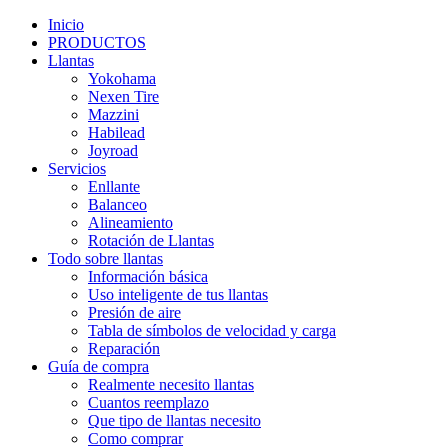
Inicio
PRODUCTOS
Llantas
Yokohama
Nexen Tire
Mazzini
Habilead
Joyroad
Servicios
Enllante
Balanceo
Alineamiento
Rotación de Llantas
Todo sobre llantas
Información básica
Uso inteligente de tus llantas
Presión de aire
Tabla de símbolos de velocidad y carga
Reparación
Guía de compra
Realmente necesito llantas
Cuantos reemplazo
Que tipo de llantas necesito
Como comprar