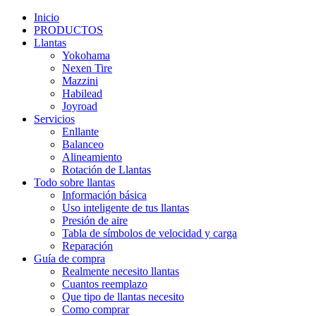
Inicio
PRODUCTOS
Llantas
Yokohama
Nexen Tire
Mazzini
Habilead
Joyroad
Servicios
Enllante
Balanceo
Alineamiento
Rotación de Llantas
Todo sobre llantas
Información básica
Uso inteligente de tus llantas
Presión de aire
Tabla de símbolos de velocidad y carga
Reparación
Guía de compra
Realmente necesito llantas
Cuantos reemplazo
Que tipo de llantas necesito
Como comprar