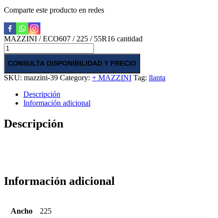
Comparte este producto en redes
MAZZINI / ECO607 / 225 / 55R16 cantidad
CONSULTA DISPONIBILIDAD Y PRECIO
SKU:
mazzini-39
Category:
+ MAZZINI
Tag:
llanta
Descripción
Información adicional
Descripción
Información adicional
Ancho
225