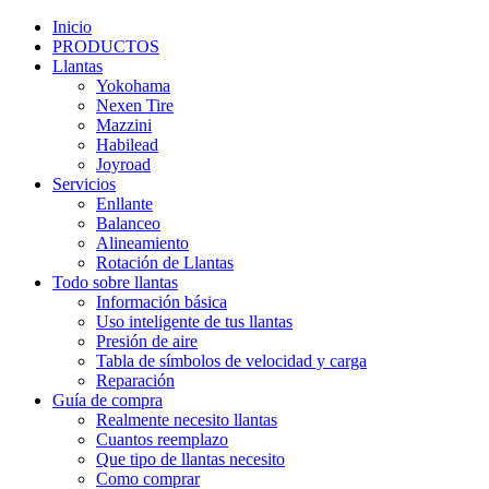
Inicio
PRODUCTOS
Llantas
Yokohama
Nexen Tire
Mazzini
Habilead
Joyroad
Servicios
Enllante
Balanceo
Alineamiento
Rotación de Llantas
Todo sobre llantas
Información básica
Uso inteligente de tus llantas
Presión de aire
Tabla de símbolos de velocidad y carga
Reparación
Guía de compra
Realmente necesito llantas
Cuantos reemplazo
Que tipo de llantas necesito
Como comprar