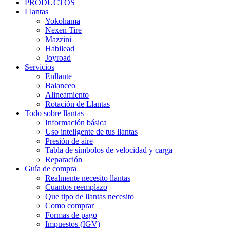
PRODUCTOS
Llantas
Yokohama
Nexen Tire
Mazzini
Habilead
Joyroad
Servicios
Enllante
Balanceo
Alineamiento
Rotación de Llantas
Todo sobre llantas
Información básica
Uso inteligente de tus llantas
Presión de aire
Tabla de símbolos de velocidad y carga
Reparación
Guía de compra
Realmente necesito llantas
Cuantos reemplazo
Que tipo de llantas necesito
Como comprar
Formas de pago
Impuestos (IGV)