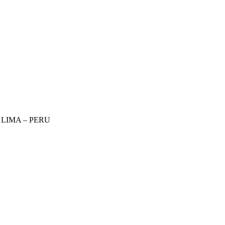
– LIMA – PERU
967 828 079 / 992 919 826 / 932 060 684