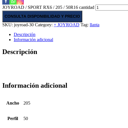
JOYROAD / SPORT RX6 / 205 / 50R16 cantidad
CONSULTA DISPONIBILIDAD Y PRECIO
SKU:
joyroad-30
Category:
+ JOYROAD
Tag:
llanta
Descripción
Información adicional
Descripción
Información adicional
Ancho
205
Perfil
50