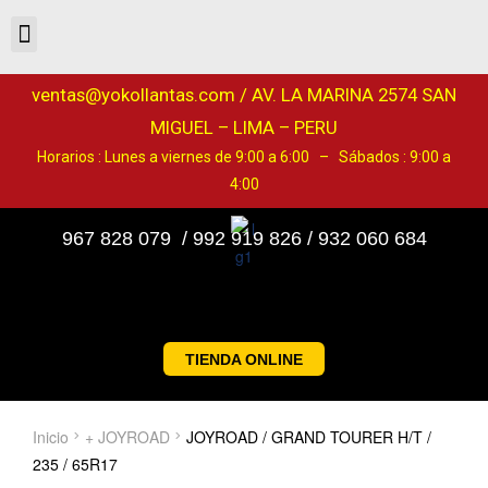
ventas@yokollantas.com / AV. LA MARINA 2574 SAN
MIGUEL – LIMA – PERU
Horarios : Lunes a viernes de 9:00 a 6:00 – Sábados : 9:00 a
4:00
967 828 079 / 992 919 826 / 932 060 684
TIENDA ONLINE
Inicio
+ JOYROAD
JOYROAD / GRAND TOURER H/T /
235 / 65R17