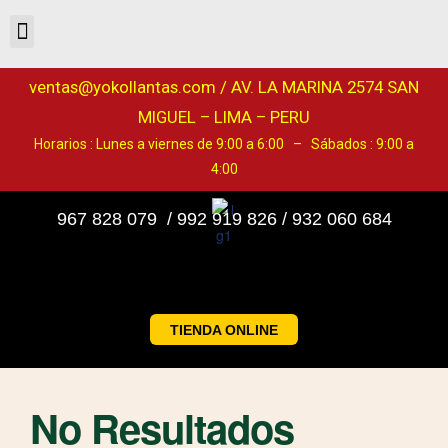
ventas@yokollantas.com / AV. LA MARINA 2574 SAN
MIGUEL – LIMA – PERU
Horarios : Lunes a viernes de 9:00 a 6:00 – Sábados : 9:00 a
4:00
967 828 079 / 992 919 826 / 932 060 684
TIENDA ONLINE
No Resultados